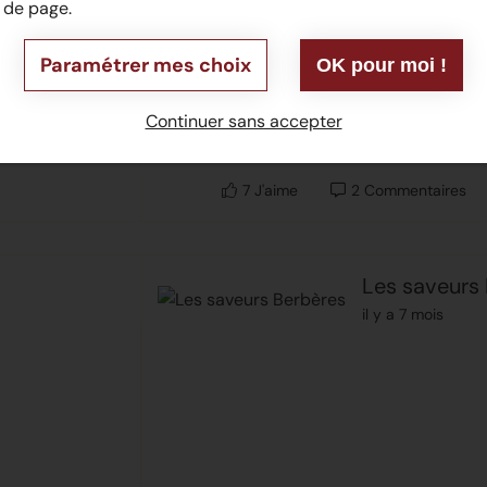
de page.
Paramétrer mes choix
OK pour moi !
Continuer sans accepter
7
J'aime
2
Commentaires
Les saveurs
il y a 7 mois