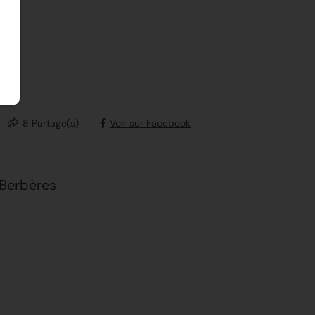
8
Partage(s)
Voir sur Facebook
 Berbères